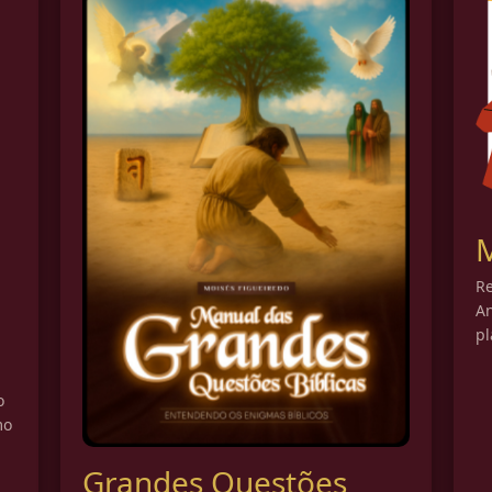
M
Re
A
pl
o
mo
Grandes Questões