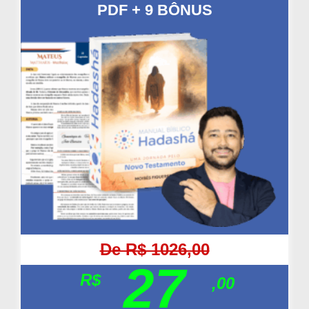
PDF + 9 BÔNUS
De R$ 1026,00
27
R$
,00