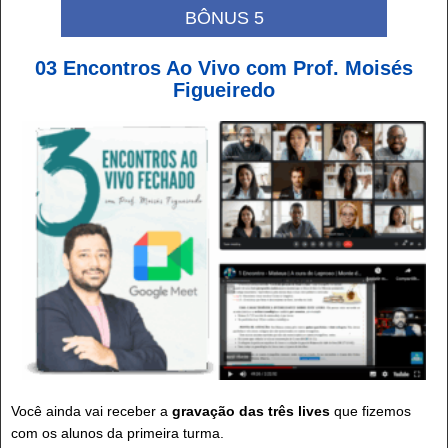
BÔNUS 5
03 Encontros Ao Vivo com Prof. Moisés
Figueiredo
Você ainda vai receber a
gravação das três lives
que fizemos
com os alunos da primeira turma.