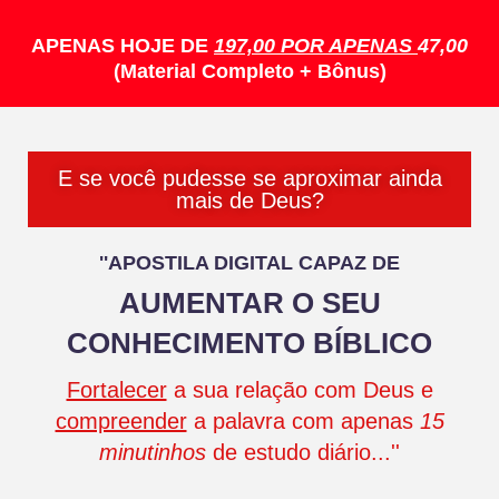
APENAS
HOJE DE
197,00 POR APENAS
47,00
(Material Completo + Bônus)
E se você pudesse se aproximar ainda
mais de Deus?
''APOSTILA DIGITAL CAPAZ DE
AUMENTAR O SEU
CONHECIMENTO BÍBLICO
Fortalecer
a sua relação com Deus e
compreender
a palavra com apenas
15
minutinhos
de estudo diário...''