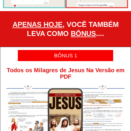
APENAS HOJE
, VOCÊ TAMBÉM
LEVA COMO
BÔNUS
....
BÔNUS 1
Todos os Milagres de Jesus Na Versão em
PDF